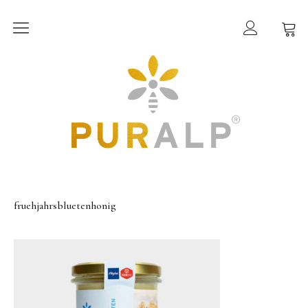
PURALP®
Wissenswertes
Inhaltsstoffe
Shop
Allgäuer Bio-Honige
fruehjahrsbluetenhonig
Allgäuer Bio-Bienen- & Kräuterprodukte
Allgäuer Bio-Tees
Über uns