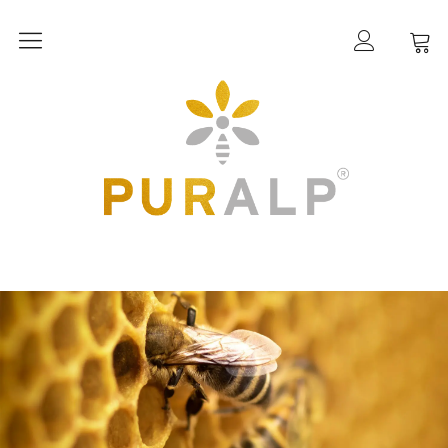
PURALP®
Wissenswertes
Inhaltsstoffe
Shop
Allgäuer Bio-Honige
Allgäuer Bio-Bienen- & Kräuterprodukte
Allgäuer Bio-Tees
Über uns