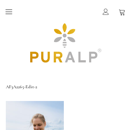
PURALP®
Wissenswertes
Inhaltsstoffe
Shop
Allgäuer Bio-Honige
AF3A2265-Edit-2
Allgäuer Bio-Bienen- & Kräuterprodukte
Allgäuer Bio-Tees
Über uns