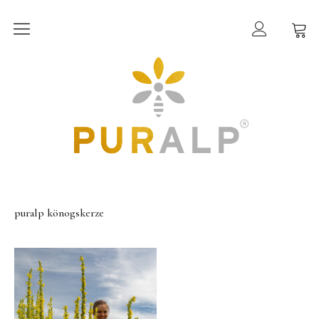
PURALP®
Wissenswertes
Inhaltsstoffe
Shop
Allgäuer Bio-Honige
puralp könogskerze
Allgäuer Bio-Bienen- & Kräuterprodukte
Allgäuer Bio-Tees
Über uns