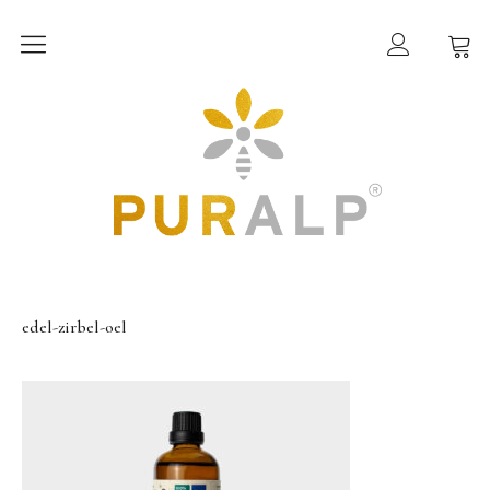
PURALP®
Wissenswertes
Inhaltsstoffe
Shop
Allgäuer Bio-Honige
edel-zirbel-oel
Allgäuer Bio-Bienen- & Kräuterprodukte
Allgäuer Bio-Tees
Über uns