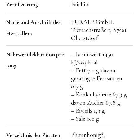
FairBio
Zertifizierung
PURALP GmbH,
Name und Anschrift des
Trettachstraße 1, 87561
Herstellers
Oberstdorf
– Brennwert 1450
Nährwertdeklaration pro
kJ/283 kcal
100g
– Fett 7,0 g davon
gesättigte Fettsäuren
0,7 g
– Kohlenhydrate 67,9 g
davon Zucker 67,8 g
– Eiweiß 1,9 g
– Salz 0,0 g
Blütenhonig*,
Verzeichnis der Zutaten