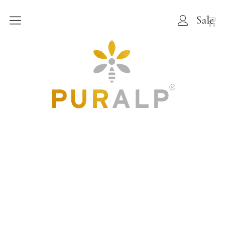
Sale
PURALP®
Wissenswertes
Inhaltsstoffe
Shop
Allgäuer Bio-Honige
Allgäuer Bio-Bienen- & Kräuterprodukte
Allgäuer Bio-Tees
Über uns