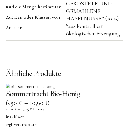
GERÖSTETE UND
und die Menge bestimmter
GEMAHLENE
Zutaten oder Klassen von
HASELNÜSSE* (10 %).
*aus kontrolliert
Zutaten
ökologischer Erzeugung
Ähnliche Produkte
Sommertracht Bio-Honig
6,90
€
–
10,90
€
34,50
€
–
27,25
€
/
1000
g
inkl. MwSt.
zzgl.
Versandkosten