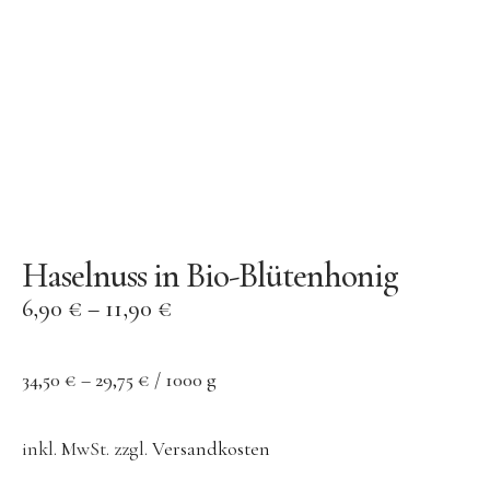
Kontakt
Kostenloser Versand ab 50
Euro
Haselnuss in Bio-Blütenhonig
Facebook
Instagram
6,90
€
–
11,90
€
34,50
€
–
29,75
€
/
1000
g
inkl. MwSt.
zzgl.
Versandkosten